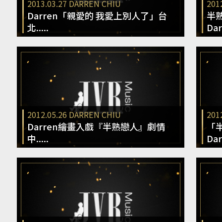
2013.03.27
DARREN CHIU
201
Darren「親愛的 我愛上別人了」台
半
北.....
Darr
2012.05.26
DARREN CHIU
201
Darren繪畫入戲『半熟戀人』劇情
「
中.....
Dar