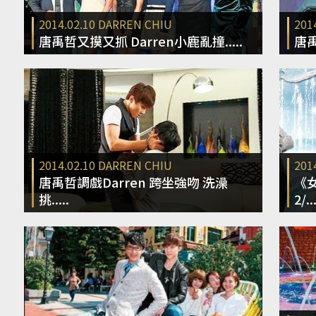
2014.02.10
DARREN CHIU
201
唐禹哲又摸又抓 Darren小鹿亂撞.....
唐禹
2014.02.10
DARREN CHIU
201
唐禹哲調戲Darren 跨坐強吻 洗澡
《
挑.....
2/...