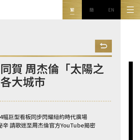
繁
簡
EN
同賀 周杰倫「太陽之
眼各大城市
 4幅巨型看板同步閃耀紐約時代廣場
辛 請歌迷至周杰倫官方YouTube揭密