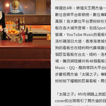
暌違近4年，樂壇天王周杰倫
數位音樂平台新歌榜，數位專輯
萬張！各大數位平台更紛紛在
板在各大城市登場，包括Spotif
螢幕，YouTube Musi
洛杉磯落日大道、香港海港城也出
狗的看板也在紐約時代廣場露
個巨型看板在台北、紐約、洛
場，騰訊將陸續共有48個看板出現
Music、QQ、酷狗等四大平台
步慶祝周杰倫「太陽之子」專
紛紛拍下耀眼的巨幕看板，周
「太陽之子」MV在網路上掀
cover的出現吸引了周杰倫的目