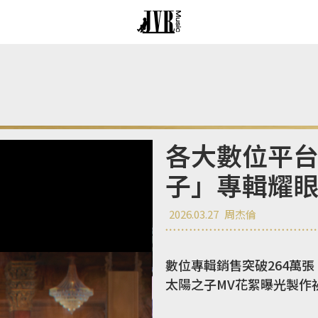
各大數位平台
子」專輯耀
2026.03.27
周杰倫
數位專輯銷售突破264萬張
太陽之子MV花絮曝光製作祕