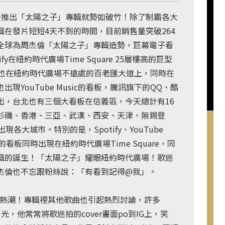
一推出「太陽之子」專輯就勢如破竹！除了制霸各大
在發片短短4天不到的時間，目前銷售量突破264
全球為周杰倫「太陽之子」專輯造勢，巨幕電子看
y在紐約時代廣場Time Square 25層樓高的巨型
c的看板也在紐約時代廣場不遠處的百老匯大道上，同時在
現YouTube Music的看板，騰訊旗下的QQ、酷
出，台北也有三個大看板在信義區，今天總計有16
杉磯、香港、三亞、武漢、西安、天津、無錫登
各大城市。特別的是，Spotify、YouTube
的看板同時出現在紐約時代廣場Time Square，同
輯的誕生！「太陽之子」耀眼紐約時代廣場！歌迷
杰倫也不忘跟粉絲說：「有看到記得@我」。
起熱潮！專輯裡其他歌曲也引起熱烈討論，許多
光，他常常將歌迷拍的cover畫面po到IG上，笑